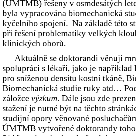
(ÚMTMB) řešeny v osmdesátých letec
byla vypracována biomechanická stud
kyčelního spojení. Na základě této s
při řešení problematiky velkých kloub
klinických oborů.
Aktuálně se doktorandi věnují 
spolupráci s lékaři, jako je napříkl
pro sníženou densitu kostní tkáně, B
Biomechanická studie ruky atd… Podr
záložce
výzkum
. Dále jsou zde preze
stažení je nutné být na těchto stránk
studijní opory věnované posluchačů
ÚMTMB vytvořené doktorandy tohoto