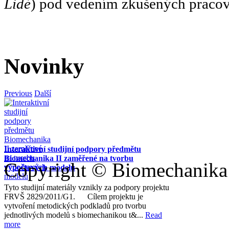
Lidé
) pod vedením zkušených pracov
Novinky
Previous
Další
Interaktivní studijní podpory předmětu
Biomechanika II zaměřené na tvorbu
Copyright © Biomechanika
výpočtových modelů
Tyto studijní materiály vznikly za podpory projektu
FRVŠ 2829/2011/G1. Cílem projektu je
vytvoření metodických podkladů pro tvorbu
jednotlivých modelů s biomechanikou t&...
Read
more